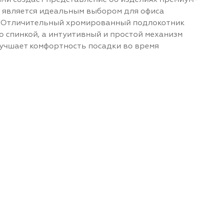
и создает представление об изделиях премиум-
ло является идеальным выбором для офиса
. Отличительный хромированный подлокотник
о спинкой, а интуитивный и простой механизм
лучшает комфортность посадки во время